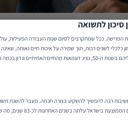
יננסי לקראת הפרישה. ככל שמתקרבים לסיום שנות העבודה הפעילות
חון כלכלי לשנים רבות, תוך שמירה על איכות חיים נאותה, שאינ
במאמר זה נסקור את הגורמים החשובים שיש להתייחס אליהם בשנות ה-50, נציג דוג
 אך קיימת חשיבות רבה להמשיך להשקיע בצורה חכמה. מעבר להשגת 
סיכונים גדולים מדי. על פי נ