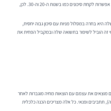
השקעות שמניבות תשואה גבוהה מצריכות לרוב לקיחת סיכונים גבוהים יותר. אולם בגילאים אלו, כאשר הפרישה קרבה, אין אפשרות לקחת סיכונים כמו בשנות ה-20 וה-30. לכן,
 לכך היא גב' לוי, בת 55, ששינתה את אסטרטגיית ההשקעה שלה לאחר ייעוץ פיננסי מקצועי. בעוד שבשנות ה-40 שלה היא בחרה במסלול מניות עם סיכון גבוה יחסית,
 שינוי זה הוביל לשיפור בתשואה שלה ובמקביל הפחית את
רים מוצאים את עצמם עם הוצאות מחיה מוגברות לאחר
ה), תחביבים ופנאי. כל אלה מצריכים הכנה כלכלית