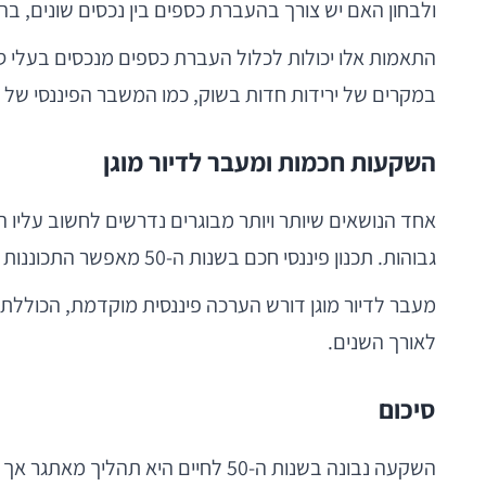
ולבחון האם יש צורך בהעברת כספים בין נכסים שונים, בה
התאמות אלו יכולות לכלול העברת כספים מנכסים בעלי סי
במקרים של ירידות חדות בשוק, כמו המשבר הפיננסי של 2008 או מגפת הקורונה, חשוב לשקול מחדש את אסטרטגיית ההשקעות כדי להגן על ההון.
השקעות חכמות ומעבר לדיור מוגן
אחד הנושאים שיותר ויותר מבוגרים נדרשים לחשוב עליו הוא
גבוהות. תכנון פיננסי חכם בשנות ה-50 מאפשר התכוננות למהלך כזה מבחינה כלכלית, ומבטיח שההון שצברתם ישמש אתכם בצורה הטובה ביותר.
מעבר לדיור מוגן דורש הערכה פיננסית מוקדמת, הכוללת
לאורך השנים.
סיכום
השקעה נבונה בשנות ה-50 לחיים היא