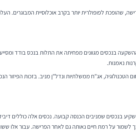
שה, שהופכת לפופולרית יותר בקרב אוכלוסיית המבוגרים. העלות
ן הוא כלי מרכזי בניהול סיכונים, במיוחד בגילאי ה-50. ההשקעה בנכסים מגוונים מפחיתה את
קרנות נאמנות.
תיו בין מניות בתחום הטכנולוגיה, אג"ח ממשלתיות ונדל"ן מניב. בזכות הפ
יע בנכסים שמניבים הכנסה קבועה. נכסים אלה כוללים דיבידנד
לשמור על רמת חיים נאותה גם לאחר הפרישה. עבור אלו ששוקל