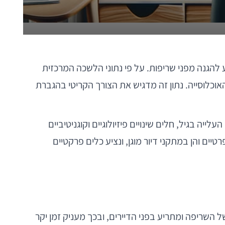
ע להגנה מפני שריפות. על פי נתוני הלשכה המרכזית
20 כ-45% מהנספים בשריפות בישראל היו בני 65 ומעלה, למרות שהם מהווים רק כ-12% מכלל האוכלוסייה. נתון זה מדגיש את הצורך הקריטי בהגברת
ה בגיל, חלים שינויים פיזיולוגיים וקוגניטיביים
ים והן במתקני דיור מוגן, ונציע כלים פרקטיים
השריפה ומתריע בפני הדיירים, ובכך מעניק זמן יקר