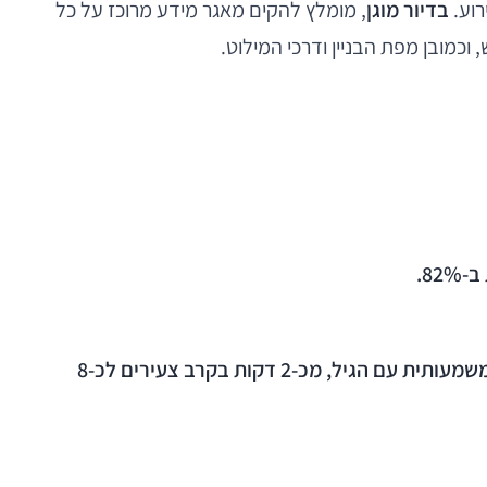
רוע.
בדיור מוגן
, מומלץ להקים מאגר מידע מרוכז על כל
 וכמובן מפת הבניין ודרכי המילוט.
8.
על פי נתוני איגוד מכבי האש הבינלאומי (CTIF), פער הזמן בין פריצת השריפה לבין גילויה על ידי הדיירים עולה משמעותית עם הגיל, מכ-2 דקות בקרב צעירים לכ-8