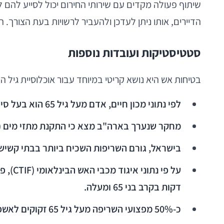
שיתוף פעולה מקדים עם שירותי החירום יכול לסייע להם
הדיירים, אותו ניתן לעדכן ולהעביר לרשויות בעת הצורך. המ
סטטיסטיקות ועובדות נוספות
בטיחות אש היא נושא קריטי במיוחד עבור אוכלוסיית גיל ה
לפי נתוני מכון חיים, אדם מעל גיל 65 הוא בעל סיכון כפול למות משריפה בהשוואה לאזרח הממוצע.
מחקר שנערך בארה"ב מצא כי התקנת מתזי מים (ספר
בישראל, גורם השריפות השכיח ביותר בבתי קשישים הוא ס
דקות בקרב בני 65 ומעלה.
כ-50% מפצועי השריפה מעל גיל 65 זקוקים לאשפוז, בהשוואה ל-35% בלבד מכלל הפצועים.