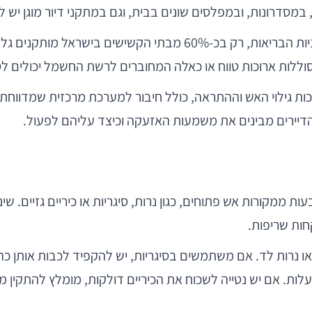
, במסדרונות, ובמפלסים שונים בבית, וגם במתקני דיור מוגן יש 
על פי סקר של המכון הלאומי לחקר שירותי הבריאות ומדיניות הבריאות,
סוללות ארוכות טווח או כאלה המחוברים לרשת החשמל יכולים
ת גילוי האש וההתראה, כולל חיבור למערכת מרכזית שמדווחת 
יירים מבינים את משמעות האזעקה וכיצד עליהם לפעול.
ת ממקורות אש פתוחים, כגון נרות, סיגריות או כיריים גזיים. שינ
חות שריפות.
 נרות לד. אם משתמשים בסיגריות, יש להקפיד לכבות אותן כה
ת. אם יש נטייה לשכוח את הכיריים דולקות, מומלץ להתקין מנגנ