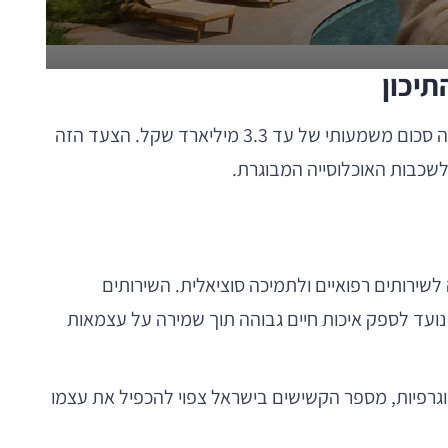
במהלך השבועות האחרונים, חברת כלל ביטוח צעדה לתחום הדיור המוגן בישראל בשיתוף עם מגדלי הים התיכון, ומשקיעה סכום משמעותי של עד 3.3 מיליארד שקל. הצעד הזה
לשכבות האוכלוסייה המבוגרת.
לשירותים רפואיים ולתמיכה סוציאלית. השירותים
ועד לספק איכות חיים גבוהה תוך שמירה על עצמאות
וגרפיות, מספר הקשישים בישראל צפוי להכפיל את עצמו