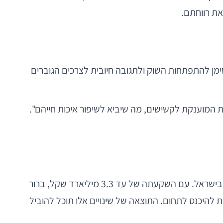
את רווחתם.
מן להתפתחות השוק ולתגובה חיובית לצרכים הגוברים
ת המוענקת לקשישים, מה שיביא לשיפור איכות חייהם".
לסיכום, הכניסה של כלל ביטוח לתחום הדיור המוגן מהווה עידן חדש וחשוב עבור שירותים המיועדים לאוכלוסייה המבוגרת בישראל. עם השקעתה של עד 3.3 מיליארד שקל, ברור
 להיכנס לתחום. התוצאה של שינויים אלו תוכל להוביל